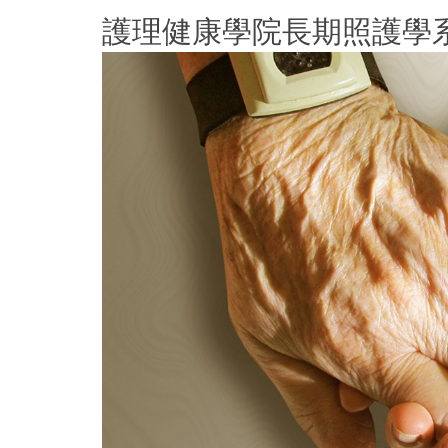
跳
護理健康學院長期照護學
到
主
要
內
容
區