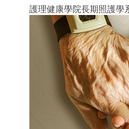
跳
護理健康學院長期照護學
到
主
要
內
容
區